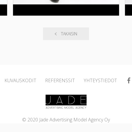
TAKAISIN
KUVAUSKODIT
REFERENSSIT
YHTEYSTIEDOT
© 2020 Jade Advertising Model Agency Oy