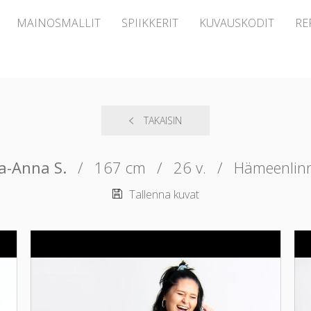
MAINOSMALLIT
SPIIKKERIT
KUVAUSKODIT
RE
TAKAISIN
ra-Anna S.
/
167 cm
/
26 v.
/
Hämeenlin
Tallenna kuvat