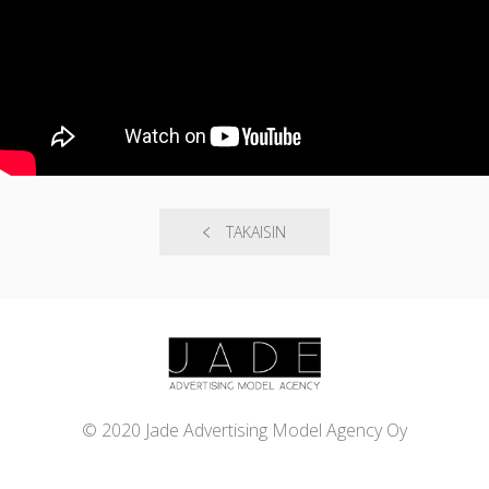
TAKAISIN
© 2020 Jade Advertising Model Agency Oy