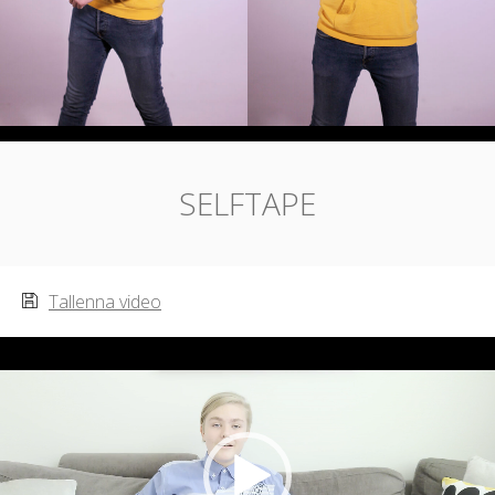
SELFTAPE
Tallenna video
Videotoistin