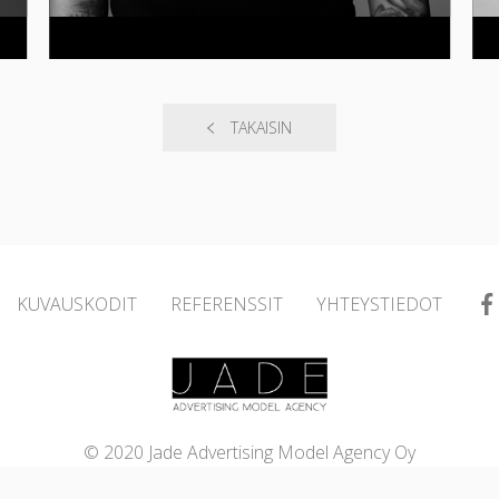
TAKAISIN
KUVAUSKODIT
REFERENSSIT
YHTEYSTIEDOT
© 2020 Jade Advertising Model Agency Oy