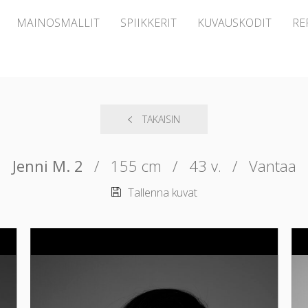
MAINOSMALLIT
SPIIKKERIT
KUVAUSKODIT
RE
TAKAISIN
Jenni M. 2
/
155 cm
/
43 v.
/
Vantaa
Tallenna kuvat