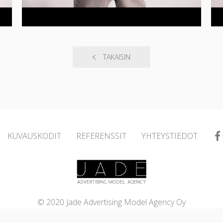
TAKAISIN
KUVAUSKODIT
REFERENSSIT
YHTEYSTIEDOT
© 2020 Jade Advertising Model Agency Oy