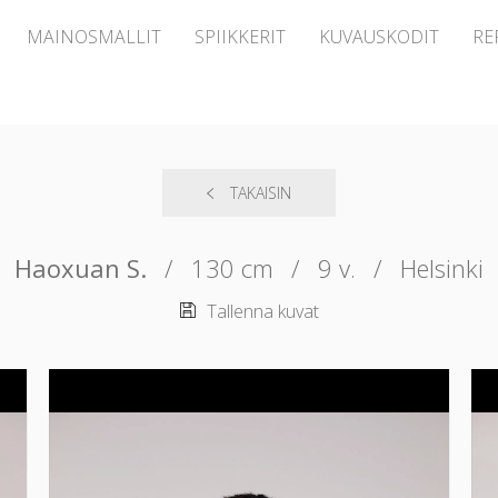
MAINOSMALLIT
SPIIKKERIT
KUVAUSKODIT
RE
TAKAISIN
Haoxuan S.
/
130 cm
/
9 v.
/
Helsinki
Tallenna kuvat