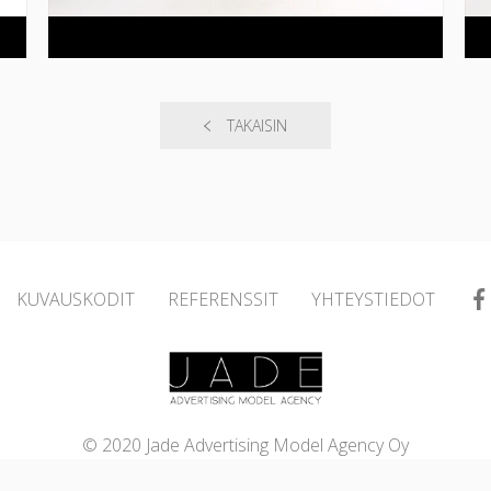
TAKAISIN
KUVAUSKODIT
REFERENSSIT
YHTEYSTIEDOT
© 2020 Jade Advertising Model Agency Oy