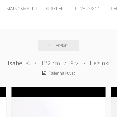
MAINOSMALLIT
SPIIKKERIT
KUVAUSKODIT
RE
TAKAISIN
Isabel K.
/
122 cm
/
9 v.
/
Helsinki
Tallenna kuvat