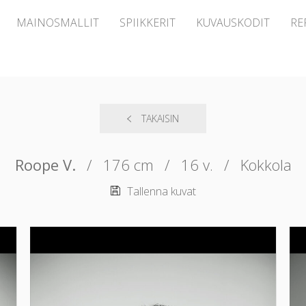
MAINOSMALLIT
SPIIKKERIT
KUVAUSKODIT
RE
TAKAISIN
Roope V.
/
176 cm
/
16 v.
/
Kokkola
Tallenna kuvat