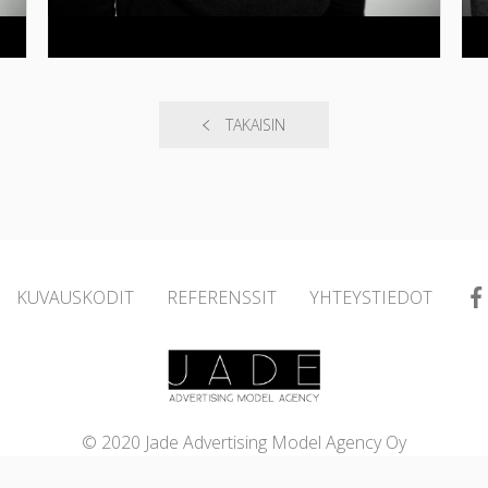
TAKAISIN
KUVAUSKODIT
REFERENSSIT
YHTEYSTIEDOT
© 2020 Jade Advertising Model Agency Oy