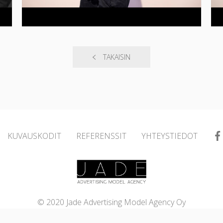
TAKAISIN
KUVAUSKODIT
REFERENSSIT
YHTEYSTIEDOT
© 2020 Jade Advertising Model Agency Oy