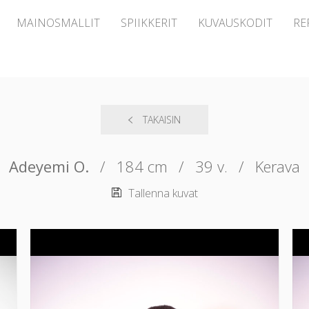
MAINOSMALLIT
SPIIKKERIT
KUVAUSKODIT
RE
TAKAISIN
Adeyemi O.
/
184 cm
/
39 v.
/
Kerava
Tallenna kuvat