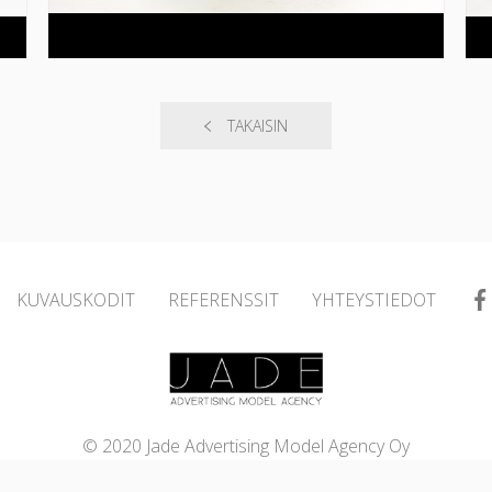
TAKAISIN
KUVAUSKODIT
REFERENSSIT
YHTEYSTIEDOT
© 2020 Jade Advertising Model Agency Oy