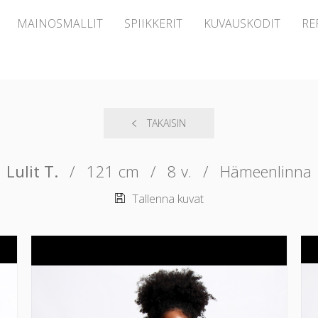
MAINOSMALLIT
SPIIKKERIT
KUVAUSKODIT
RE
TAKAISIN
Lulit T.
/
121 cm
/
8 v.
/
Hämeenlinna
Tallenna kuvat