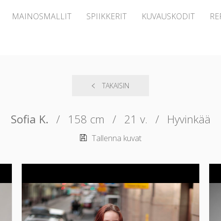
MAINOSMALLIT
SPIIKKERIT
KUVAUSKODIT
RE
TAKAISIN
Sofia K.
/
158 cm
/
21 v.
/
Hyvinkää
Tallenna kuvat