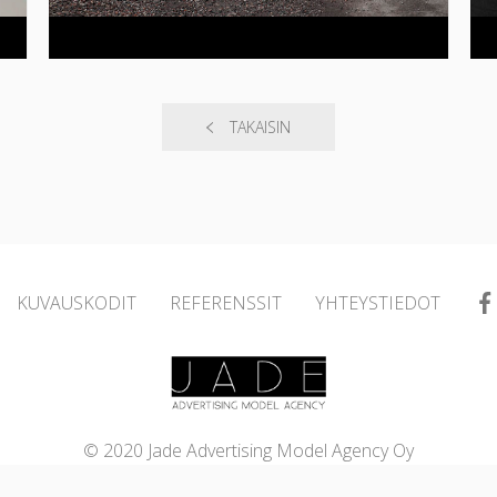
TAKAISIN
KUVAUSKODIT
REFERENSSIT
YHTEYSTIEDOT
© 2020 Jade Advertising Model Agency Oy