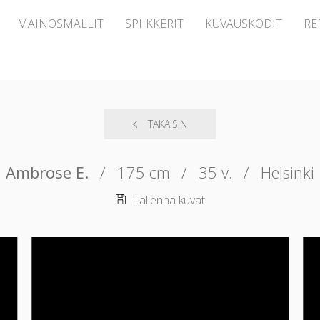
MAINOSMALLIT
SPIIKKERIT
KUVAUSKODIT
RE
TAKAISIN
Ambrose E.
/
175 cm
/
35 v.
/
Helsinki
Tallenna kuvat