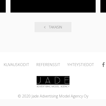
TAKAISIN
KUVAUSKODIT
REFERENSSIT
YHTEYSTIEDOT
© 2020 Jade Advertising Model Agency Oy