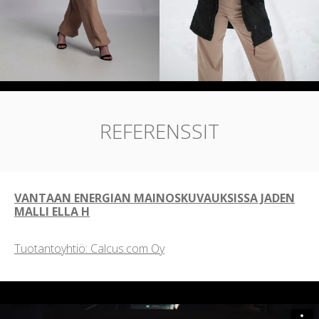
REFERENSSIT
VANTAAN ENERGIAN MAINOSKUVAUKSISSA JADEN
MALLI ELLA H
Tuotantoyhtiö: Calcus.com Oy