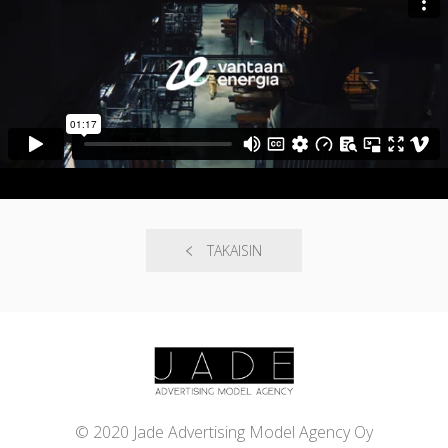
TAKAISIN
© 2020 Jade Advertising Model Agency Oy