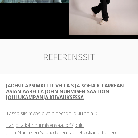
REFERENSSIT
JADEN LAPSIMALLIT VELLA S JA SOFIA K TÄRKEÄN
ASIAN ÄÄRELLÄ JOHN NURMISEN SÄÄTIÖN
JOULUKAMPANJA KUVAUKSESSA
Tässä siis myös oiva aineeton joululahja <3
Lahjoita
johnnurmisensaatio.
fi/joulu
John Nurmisen Säätiö
toteuttaa tehokkaita Itämeren