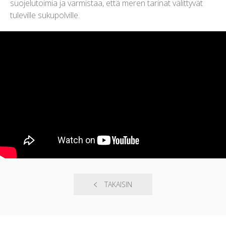
suojelutoimia ja varmistaa, että meren tarinat välittyvät
tuleville sukupolville.
TAKAISIN