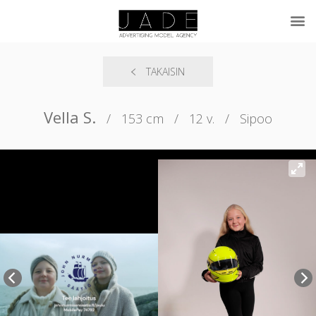
TAKAISIN
Vella S.
/
153 cm
/
12 v.
/
Sipoo