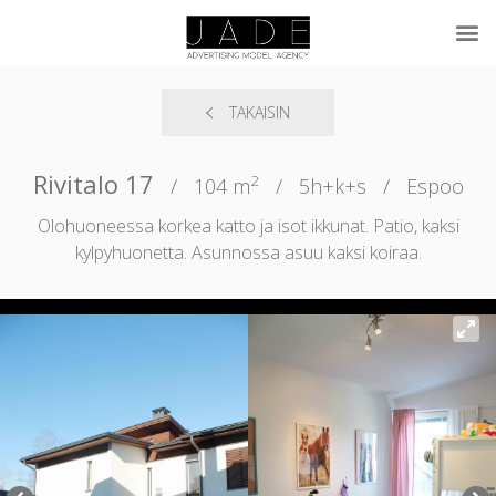
TAKAISIN
Rivitalo 17
2
/
104 m
/
5h+k+s
/
Espoo
Olohuoneessa korkea katto ja isot ikkunat. Patio, kaksi
kylpyhuonetta. Asunnossa asuu kaksi koiraa.