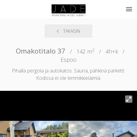
TAKAISIN
Omakotitalo 37
2
/
142 m
/
4h+k
/
Espoo
Pihalla pergola ja autokatos. Sauna, pähkinä parketti.
Kodissa ei ole lemmikkieläimiä.