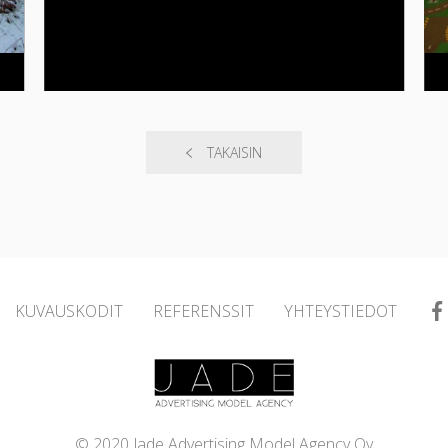
TAKAISIN
KUVAUSKODIT
REFERENSSIT
YHTEYSTIEDOT
© 2020 Jade Advertising Model Agency Oy