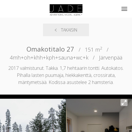
TAKAISIN
Omakotitalo 27
2
/
151 m
/
4mh+oh+khh+kph+sauna+wc+k
/
Järvenpää
2017 valmistunut. Takka. 1,7 hehtaarin tontti. Autokatos.
Pihalla lasten puumaja, hiekkakenttä, crossirata,
mäntymetsää. Kodissa asustelee 2 hamsteria.