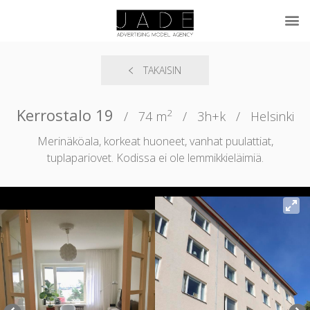
TAKAISIN
Kerrostalo 19
2
/
74 m
/
3h+k
/
Helsinki
Merinäköala, korkeat huoneet, vanhat puulattiat,
tuplapariovet. Kodissa ei ole lemmikkieläimiä.