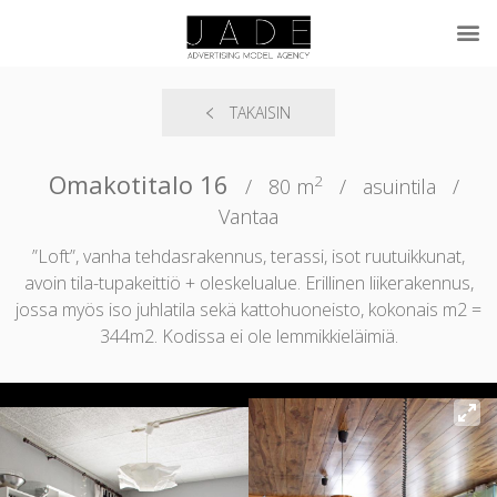
TAKAISIN
Omakotitalo 16
2
/
80 m
/
asuintila
/
Vantaa
”Loft”, vanha tehdasrakennus, terassi, isot ruutuikkunat,
avoin tila-tupakeittiö + oleskelualue. Erillinen liikerakennus,
jossa myös iso juhlatila sekä kattohuoneisto, kokonais m2 =
344m2. Kodissa ei ole lemmikkieläimiä.