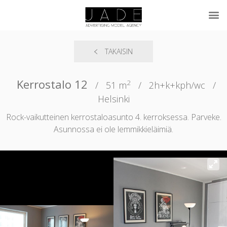
TAKAISIN
Kerrostalo 12
2
/
51 m
/
2h+k+kph/wc
/
Helsinki
Rock-vaikutteinen kerrostaloasunto 4. kerroksessa. Parveke.
Asunnossa ei ole lemmikkieläimiä.