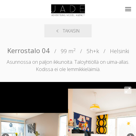
TAKAISIN
Kerrostalo 04
2
/
99 m
/
5h+k
/
Helsinki
Asunnossa on paljon ikkunoita. Taloyhtiöllä on uima-allas.
Kodissa ei ole lemmikkieläimiä.