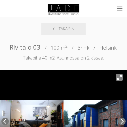
TAKAISIN
Rivitalo 03
2
/
100 m
/
3h+k
/
Helsinki
Takapiha 40 m2. Asunnossa on 2 kissaa.