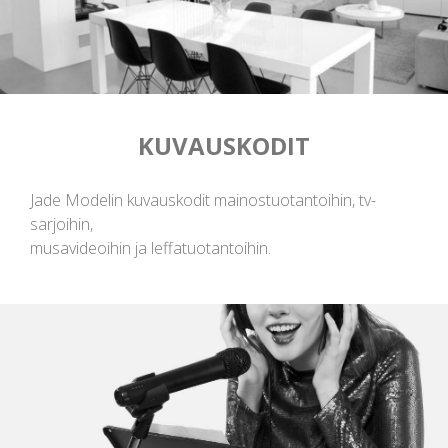
KUVAUSKODIT
Jade Modelin kuvauskodit mainostuotantoihin, tv-
sarjoihin,
musavideoihin ja leffatuotantoihin.