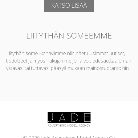
KATSO LISÄÄ
LIITYTHÄN SOMEEMME
Liitythän some -kanaviimme niin näet uusimmat uutiset,
tiedotteet ja myös hakujamme joilla voit edesauttaa oman
ystäväsi tai tuttavasi pääsyä mukaan mainostuotantoihin.