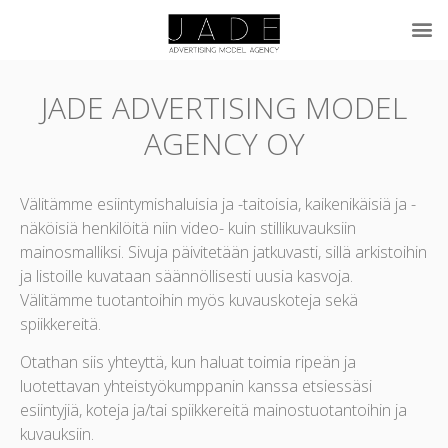
JADE ADVERTISING MODEL
AGENCY OY
Välitämme esiintymishaluisia ja -taitoisia, kaikenikäisiä ja -
näköisiä henkilöitä niin video- kuin stillikuvauksiin
mainosmalliksi. Sivuja päivitetään jatkuvasti, sillä arkistoihin
ja listoille kuvataan säännöllisesti uusia kasvoja.
Välitämme tuotantoihin myös kuvauskoteja sekä
spiikkereitä.
Otathan siis yhteyttä, kun haluat toimia ripeän ja
luotettavan yhteistyökumppanin kanssa etsiessäsi
esiintyjiä, koteja ja/tai spiikkereitä mainostuotantoihin ja
kuvauksiin.