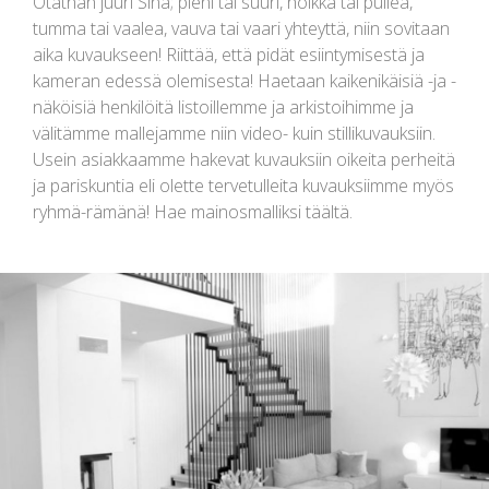
Otathan juuri Sinä; pieni tai suuri, hoikka tai pullea,
tumma tai vaalea, vauva tai vaari yhteyttä, niin sovitaan
aika kuvaukseen! Riittää, että pidät esiintymisestä ja
kameran edessä olemisesta! Haetaan kaikenikäisiä -ja -
näköisiä henkilöitä listoillemme ja arkistoihimme ja
välitämme mallejamme niin video- kuin stillikuvauksiin.
Usein asiakkaamme hakevat kuvauksiin oikeita perheitä
ja pariskuntia eli olette tervetulleita kuvauksiimme myös
ryhmä-rämänä! Hae mainosmalliksi täältä.